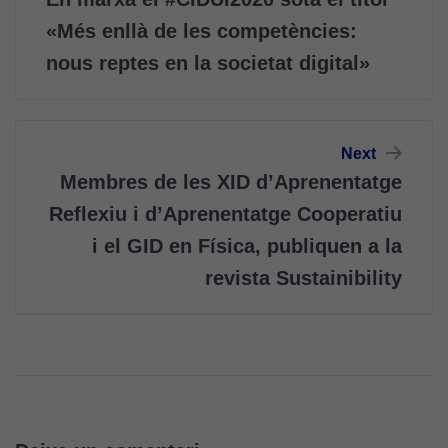
«Més enllà de les competències:
nous reptes en la societat digital»
Next
Membres de les XID d’Aprenentatge
Cookies
Reflexiu i d’Aprenentatge Cooperatiu
tècniques
Aquestes
i el GID en Física, publiquen a la
cookies no
revista Sustainibility
són
opcionals.
Són
necessàries
perquè el
lloc web
funcioni.