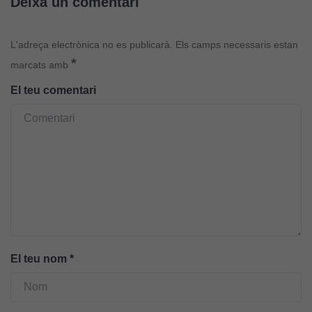
Deixa un comentari
Cookies
L'adreça electrònica no es publicarà.
Els camps necessaris estan
d'anàlisi
*
Utilitzem
marcats amb
cookies de
El teu comentari
Google
Analytics
per tal que
puguem
millorar la
funcionalitat
i l'estructura
del lloc
web, en
funció de
com aquest
El teu nom
*
lloc web
s'utilitzi.