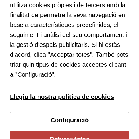
utilitza cookies pròpies i de tercers amb la
ofertes
maneres de fer-ho i generar plegats idees innovadores.
personalitzats.
finalitat de permetre la seva navegació en
Necessàries
base a característiques predefinides, el
per a
Educació
seguiment i anàlisi del seu comportament i
continguts
Com deia Josep Pallach, l’educació és una palanca per a la
incrustats com
la gestió d’espais publicitaris. Si hi estàs
transformació. Volem contribuir a millorar-la impulsant
YouTube,
d'acord, clica "Acceptar totes". També pots
metodologies docents actives i ambients d’aprenentatge
Genially, etc...
dinàmics.
triar quin tipus de cookies acceptes clicant
a "Configuració".
Subscriu-te al butlletí
Llegiu la nostra política de cookies
Configura les cookies
Configuració
Universitat de Girona