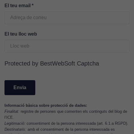
El teu email
*
Cookies
d'experiència
Per tal que el
nostre lloc web
El teu lloc web
tingui el millor
rendiment
possible durant
la vostra visita.
Protected by BestWebSoft Captcha
Si rebutgeu
aquestes
cookies,
algunes
funcionalitats
desapareixeran
Informació bàsica sobre protecció de dades:
del lloc web.
Finalitat:
registre de persones que comenten els continguts del blog de
l’ICE.
Legitimació:
consentiment de la persona interessada (art. 6.1.a RGPD).
Cookies de
Destinataris:
amb el consentiment de la persona interessada es