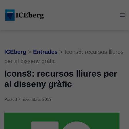
Skip
Skip
Skip
to
to
to
main
content
footer
navigation
ICEberg
>
Entrades
>
Icons8: recursos lliures
per al disseny gràfic
Icons8: recursos lliures per
al disseny gràfic
Posted
7 novembre, 2019