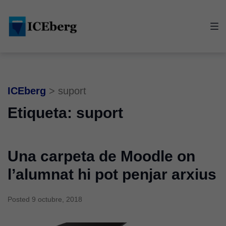
Skip
Skip
Skip
to
to
to
main
content
footer
navigation
ICEberg
>
suport
Etiqueta:
suport
Una carpeta de Moodle on
l’alumnat hi pot penjar arxius
Posted
9 octubre, 2018