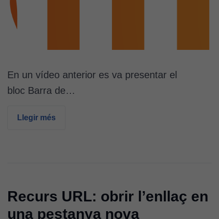
Aquestes
cookies no
són
opcionals.
Són
necessàries
perquè el
En un vídeo anterior es va presentar el
lloc web
bloc Barra de…
funcioni.
Llegir més
Cookies
d'anàlisi
Utilitzem
cookies de
Google
Analytics
Recurs URL: obrir l’enllaç en
per tal que
puguem
una pestanya nova
millorar la