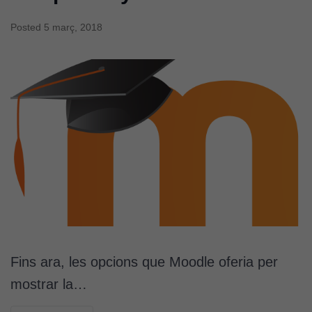
funcionalitat
i l'estructura
Posted
5 març, 2018
del lloc
web, en
funció de
com aquest
lloc web
s'utilitzi.
Cookies
d'experiència
Per tal que el
nostre lloc web
tingui el millor
rendiment
Fins ara, les opcions que Moodle oferia per
possible durant
mostrar la…
la vostra visita.
Si rebutgeu