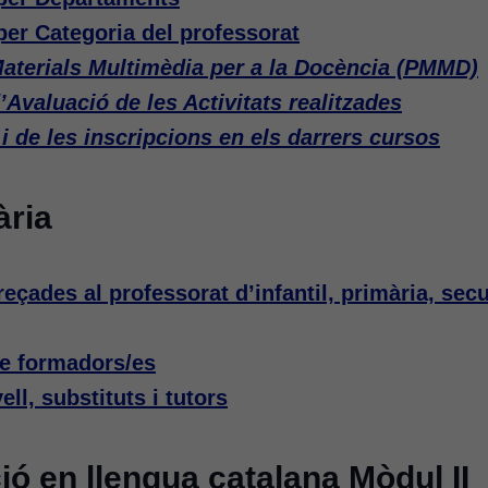
er Categoria del professorat
aterials Multimèdia per a la Docència (PMMD)
’Avaluació de les Activitats realitzades
 i de les inscripcions en els darrers cursos
ària
eçades al professorat d’infantil, primària, secu
de formadors/es
ll, substituts i tutors
ció en llengua catalana Mòdul II