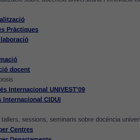
alització
s Pràctiques
·laboració
rmació
ció docent
posis
rés Internacional UNIVEST’09
 Internacional CIDUI
tallers, sessions, seminaris sobre docència universi
per Centres
per Departaments