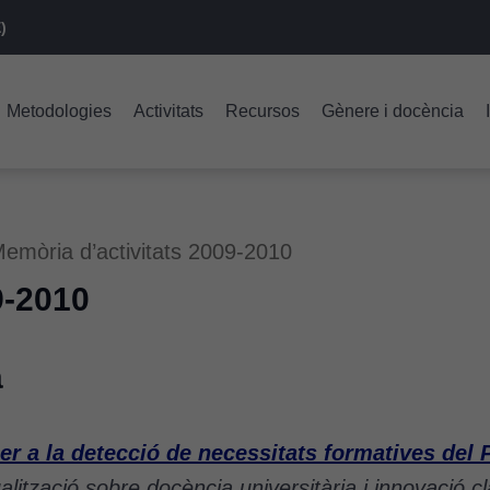
)
Metodologies
Activitats
Recursos
Gènere i docència
emòria d’activitats 2009-2010
9-2010
a
er a la detecció de necessitats formatives del 
ualització sobre docència universitària i innovació c