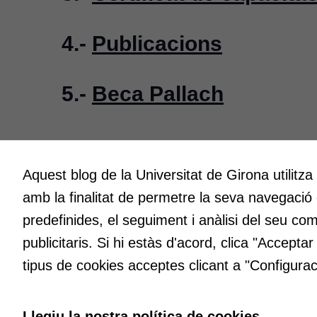
4.-
Publicacions
5.-
Beca Pallach
Aquest blog de la Universitat de Girona utilitza
Innovació
Creativit
amb la finalitat de permetre la seva navegació
A l’ICE ens entusiasma la innovació.
Volem cre
Volem que sigui l’impuls per millorar
espais o
predefinides, el seguiment i anàlisi del seu co
constantment en la docència a la nostra
fent, atr
publicitaris. Si hi estàs d'acord, clica "Accepta
universitat i fer que la qualitat en sigui el
maneres d
tipus de cookies acceptes clicant a "Configurac
distintiu permanent.
idees in
Llegiu la nostra política de cookies