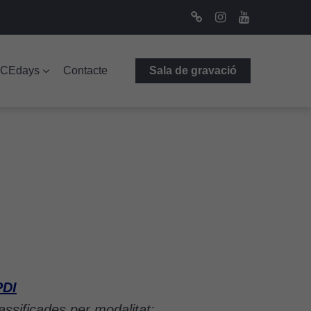
Bluesky
Instagram
Youtube
ICEdays
Contacte
Sala de gravació
PDI
lassificades per modalitat: