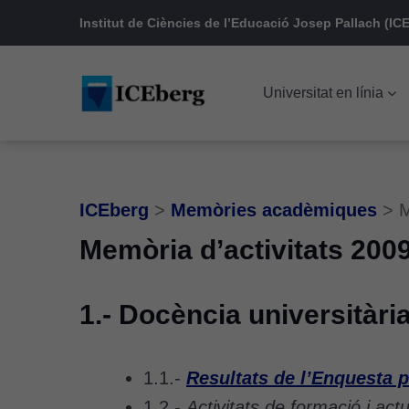
Skip
Skip
Skip
Institut de Ciències de l’Educació Josep Pallach (ICE
to
to
to
main
content
footer
Universitat en línia
navigation
ICEberg
>
Memòries acadèmiques
>
M
Memòria d’activitats 200
1.- Docència universitàri
1.1.-
Resultats de l’Enquesta p
1.2.-
Activitats de formació i act