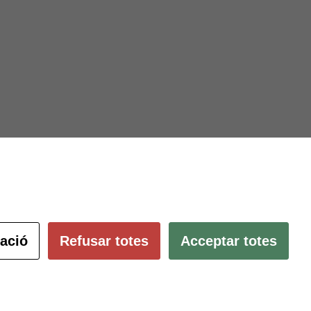
Subscriu-te al butlletí
ació és
ció.
pulsant
Configura les cookies
ació
Refusar totes
Acceptar totes
 ambients