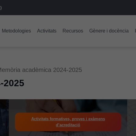
)
Metodologies
Activitats
Recursos
Gènere i docència
emòria acadèmica 2024-2025
-2025
Activitats formatives, proves i exàmens
d’acreditació