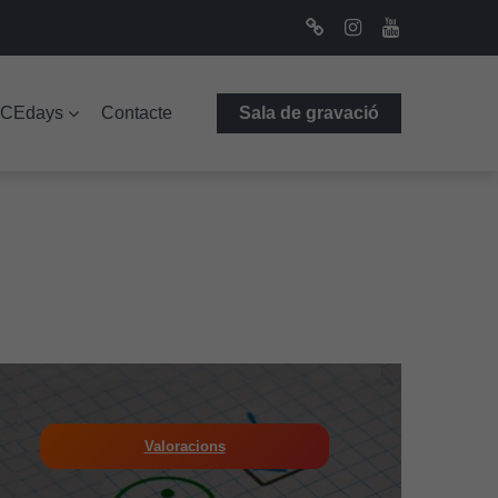
Bluesky
Instagram
Youtube
ICEdays
Contacte
Sala de gravació
Valoracions