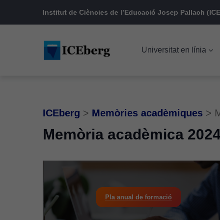
Skip
Skip
Skip
Institut de Ciències de l’Educació Josep Pallach (ICE
to
to
to
main
content
footer
Universitat en línia
navigation
ICEberg
>
Memòries acadèmiques
>
M
Memòria acadèmica 2024
Pla anual de formació