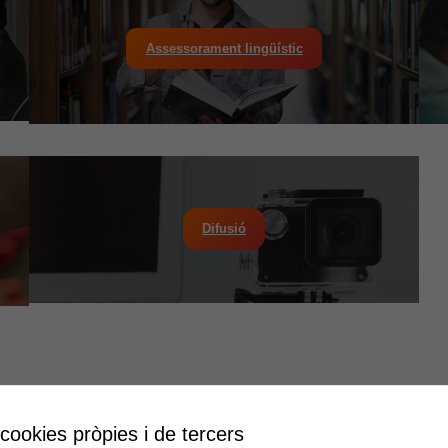
Assessorament lingüístic
Difusió
 cookies pròpies i de tercers
at
Educació